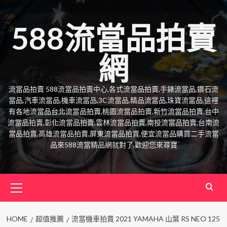
Skip
to
588流當品拍賣
content
網
流當品拍賣 588流當品拍賣中心,各式流當品拍賣,手錶流當品,鑽石流
當品,汽車流當品,機車流當品,3C流當品,精品流當品,珠寶流當品,這裡
有各地流當品台北流當品拍賣,桃園流當品拍賣,新竹流當品拍賣,台中
流當品拍賣,彰化流當品拍賣,雲林流當品拍賣,南投流當品拍賣,台南流
當品拍賣,高雄流當品拍賣,屏東流當品拍賣,便宜流當品購買二手流當
品來588流當精品網就對了,歡迎您來尋寶
Primary
Menu
HOME
超值推薦
流當機車拍賣 2021 YAMAHA 山葉 RS NEO 125