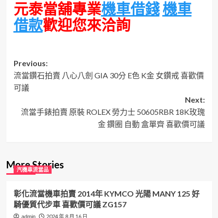
元泰當舖專業
機車借錢
機車
借款
歡迎您來洽詢
Post
Previous:
流當鑽石拍賣 八心八劍 GIA 30分 E色 K金 女鑽戒 喜歡價
navigation
可議
Next:
流當手錶拍賣 原裝 ROLEX 勞力士 50605RBR 18K玫瑰
金 鑽圈 自動 盒單齊 喜歡價可議
More Stories
汽機車流當品
彰化流當機車拍賣 2014年 KYMCO 光陽 MANY 125 好
騎優質代步車 喜歡價可議 ZG157
2024 年 8 月 16 日
admin