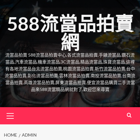
Skip
to
588流當品拍賣
content
網
流當品拍賣 588流當品拍賣中心,各式流當品拍賣,手錶流當品,鑽石流
當品,汽車流當品,機車流當品,3C流當品,精品流當品,珠寶流當品,這裡
有各地流當品台北流當品拍賣,桃園流當品拍賣,新竹流當品拍賣,台中
流當品拍賣,彰化流當品拍賣,雲林流當品拍賣,南投流當品拍賣,台南流
當品拍賣,高雄流當品拍賣,屏東流當品拍賣,便宜流當品購買二手流當
品來588流當精品網就對了,歡迎您來尋寶
Primary
Menu
HOME
ADMIN