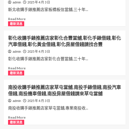
栗
購
2025 年 4 月 3 日
admin
專
手
新北收購手錶推薦店家板橋板信當舖,三十年...
業
錶
收
推
Read
Read More
購
薦
more
最新消息
手
店
about
錶，
家
新
彰化收購手錶推薦店家彰化合豐當舖,彰化手錶借錢,彰化
三
和
北
汽車借錢,彰化黃金借錢,彰化房屋借錢請找合豐
十
運
收
年
當
購
2025 年 4 月 3 日
admin
收
舖,
手
彰化收購手錶推薦店家彰化合豐當舖,三十年...
購
台
錶
手
北
推
Read
Read More
錶
黃
薦
more
最新消息
經
金
店
about
驗、
借
家
彰
南投收購手錶推薦店家草屯當舖,南投手錶借錢,南投汽車
免
錢,
板
化
借錢,南投機車借錢,南投房屋借錢請來草屯當舖
費
台
橋
收
估
北
板
購
2025 年 4 月 3 日
admin
價
汽
信
手
南投收購手錶推薦店家草屯當舖,專業南投收...
鑑
車
當
錶
定、
借
舖,
推
Read
Read More
安
錢,
新
薦
more
最新消息
心
台
北
店
about