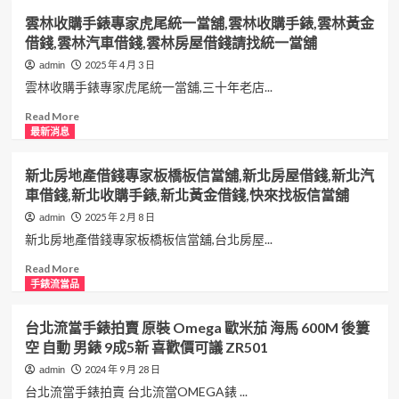
高
北
手
家
南
雲林收購手錶專家虎尾統一當舖,雲林收購手錶,雲林黃金
價
機
錶
彰
投
借錢,雲林汽車借錢,雲林房屋借錢請找統一當舖
收
車
借
化
收
購
借
錢,
合
購
2025 年 4 月 3 日
admin
各
錢,
新
豐
手
雲林收購手錶專家虎尾統一當舖,三十年老店...
品
台
北
當
錶
牌
北
汽
舖,
推
Read
Read More
手
手
車
彰
薦
more
最新消息
錶
錶
借
化
店
about
借
錢,
手
家
雲
新北房地產借錢專家板橋板信當舖,新北房屋借錢,新北汽
錢
新
錶
草
林
車借錢,新北收購手錶,新北黃金借錢,快來找板信當舖
請
北
借
屯
收
找
黃
錢,
當
購
2025 年 2 月 8 日
admin
和
金
彰
舖,
手
新北房地產借錢專家板橋板信當舖,台北房屋...
運
借
化
南
錶
當
錢,
汽
投
專
Read
Read More
舖
新
車
手
家
more
手錶流當品
北
借
錶
虎
about
房
錢,
借
尾
新
台北流當手錶拍賣 原裝 Omega 歐米茄 海馬 600M 後簍
屋
彰
錢,
統
北
空 自動 男錶 9成5新 喜歡價可議 ZR501
借
化
南
一
房
錢
黃
投
當
地
2024 年 9 月 28 日
admin
來
金
汽
舖,
產
台北流當手錶拍賣 台北流當OMEGA錶 ...