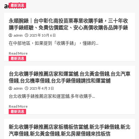
admin
最新消息
永順腕錶｜台中彰化南投苗栗專業收購手錶，三十年收
購手錶經驗、免費估價鑑定、安心高價收購各品牌手錶
2025 年 10 月 6 日
admin
在中部地區，如果提到「收購手錶」，懂錶的...
Read
Read More
more
最新消息
about
永
台北收購手錶推薦店家和運當舖,台北黃金借錢,台北汽車
順
借錢,台北機車借錢,台北手錶借錢請找和運當舖
腕
錶
2025 年 4 月 3 日
admin
｜
台北收購手錶推薦店家和運當舖,多年收購手...
台
中
Read
Read More
彰
more
最新消息
化
about
南
台
新北收購手錶推薦店家板橋板信當舖,新北手錶借錢,新北
投
北
汽車借錢,新北黃金借錢,新北房屋借錢來找板信
苗
收