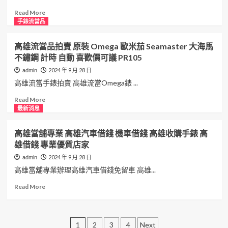
找
借
車
雲
借
板
錢,
借
林
錢
Read
Read More
信
彰
錢,
收
專
more
手錶流當品
化
南
購
家
about
房
投
手
板
台
高雄流當品拍賣 原裝 Omega 歐米茄 Seamaster 大海馬
屋
機
錶,
橋
北
不鏽鋼 計時 自動 喜歡價可議 PR105
借
車
雲
板
流
錢
借
林
信
當
2024 年 9 月 28 日
admin
請
錢,
黃
當
手
高雄流當手錶拍賣 高雄流當Omega錶 ...
找
南
金
舖,
錶
合
投
借
新
拍
Read
Read More
豐
房
錢,
北
賣
more
最新消息
屋
雲
房
原
about
借
林
屋
裝
高
高雄當舖專業 高雄汽車借錢 機車借錢 高雄收購手錶 高
錢
汽
借
Omega
雄
雄借錢 專業優質店家
請
車
錢,
歐
流
來
借
新
米
當
2024 年 9 月 28 日
admin
草
錢,
北
茄
品
高雄當舖專業辦理高雄汽車借錢免留車 高雄...
屯
雲
汽
海
拍
當
林
車
馬
賣
Read
Read More
舖
房
借
600M
原
more
屋
錢,
後
裝
about
借
新
簍
Omega
高
文
錢
北
空
歐
雄
1
2
3
4
Next