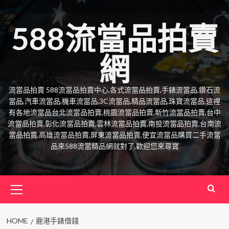
Skip
to
588流當品拍賣
content
網
流當品拍賣 588流當品拍賣中心,各式流當品拍賣,手錶流當品,鑽石流
當品,汽車流當品,機車流當品,3C流當品,精品流當品,珠寶流當品,這裡
有各地流當品台北流當品拍賣,桃園流當品拍賣,新竹流當品拍賣,台中
流當品拍賣,彰化流當品拍賣,雲林流當品拍賣,南投流當品拍賣,台南流
當品拍賣,高雄流當品拍賣,屏東流當品拍賣,便宜流當品購買二手流當
品來588流當精品網就對了,歡迎您來尋寶
Primary
Menu
HOME
鹿港手錶借錢