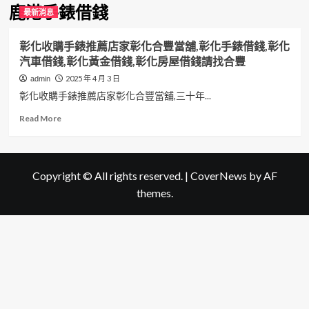
鹿港手錶借錢
最新消息
彰化收購手錶推薦店家彰化合豐當舖,彰化手錶借錢,彰化
汽車借錢,彰化黃金借錢,彰化房屋借錢請找合豐
2025 年 4 月 3 日
admin
彰化收購手錶推薦店家彰化合豐當舖,三十年...
Read
Read More
more
about
彰
化
Copyright © All rights reserved.
|
CoverNews
by AF
收
themes.
購
手
錶
推
薦
店
家
彰
化