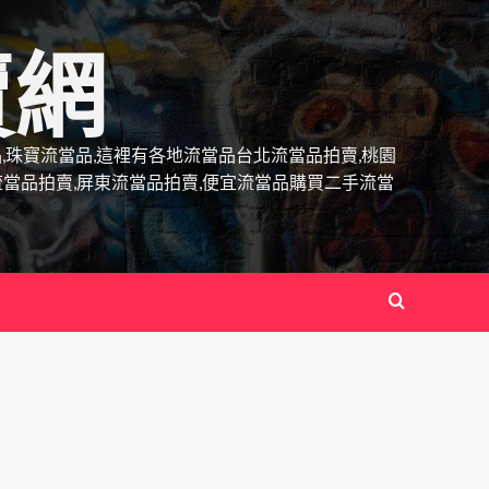
賣網
當品,珠寶流當品,這裡有各地流當品台北流當品拍賣,桃園
流當品拍賣,屏東流當品拍賣,便宜流當品購買二手流當