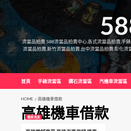
Skip
to
5
content
流當品拍賣 588流當品拍賣中心,各式流當品拍賣,手
流當品拍賣,新竹流當品拍賣,台中流當品拍賣,彰化流
首頁
手錶流當區
鑽石流當區
汽機車流當區
HOME
高雄機車借款
高雄機車借款
最新消息