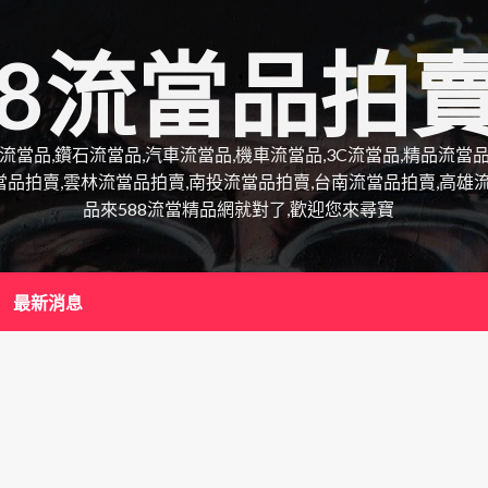
88流當品拍
錶流當品,鑽石流當品,汽車流當品,機車流當品,3C流當品,精品流
當品拍賣,雲林流當品拍賣,南投流當品拍賣,台南流當品拍賣,高雄
品來588流當精品網就對了,歡迎您來尋寶
最新消息