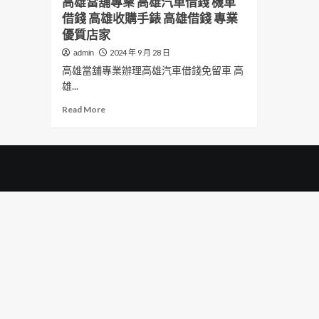
高雄當舖專業 高雄汽車借錢 機車
借錢 高雄收購手錶 高雄借錢 專業
優質店家
2024 年 9 月 28 日
admin
高雄當舖專業辦理高雄汽車借錢免留車 高
雄...
Read
Read More
more
about
高
雄
當
舖
專
業
高
雄
汽
車
借
錢
機