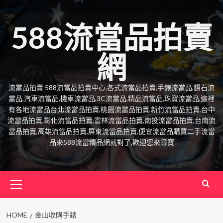
Skip
to
588流當品拍賣
content
網
流當品拍賣 588流當品拍賣中心,各式流當品拍賣,手錶流當品,鑽石流
當品,汽車流當品,機車流當品,3C流當品,精品流當品,珠寶流當品,這裡
有各地流當品台北流當品拍賣,桃園流當品拍賣,新竹流當品拍賣,台中
流當品拍賣,彰化流當品拍賣,雲林流當品拍賣,南投流當品拍賣,台南流
當品拍賣,高雄流當品拍賣,屏東流當品拍賣,便宜流當品購買二手流當
品來588流當精品網就對了,歡迎您來尋寶
Primary
Menu
HOME
金山收購手錶