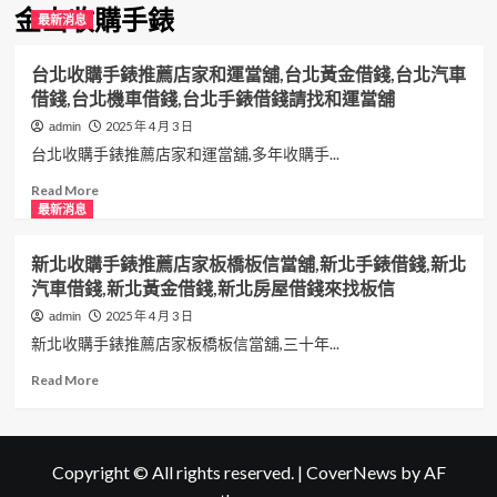
金山收購手錶
最新消息
台北收購手錶推薦店家和運當舖,台北黃金借錢,台北汽車
借錢,台北機車借錢,台北手錶借錢請找和運當舖
2025 年 4 月 3 日
admin
台北收購手錶推薦店家和運當舖,多年收購手...
Read
Read More
more
最新消息
about
台
新北收購手錶推薦店家板橋板信當舖,新北手錶借錢,新北
北
汽車借錢,新北黃金借錢,新北房屋借錢來找板信
收
購
2025 年 4 月 3 日
admin
手
新北收購手錶推薦店家板橋板信當舖,三十年...
錶
推
Read
Read More
薦
more
店
about
家
新
和
北
Copyright © All rights reserved.
|
CoverNews
by AF
運
收