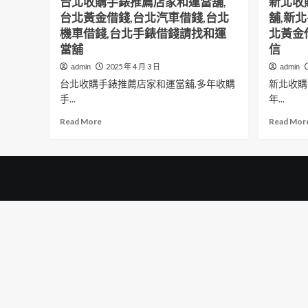
台北收購手錶推薦店家和運當舖,
新北收
台北黃金借錢,台北汽車借錢,台北
舖,新
機車借錢,台北手錶借錢請找和運
北黃金
當舖
信
2025 年 4 月 3 日
admin
admin
台北收購手錶推薦店家和運當舖,多年收購
新北收購
手...
年...
Read
Read More
Read Mor
more
about
台
北
收
購
手
錶
推
薦
店
家
和
運