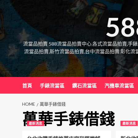
Skip
to
5
content
流當品拍賣 588流當品拍賣中心,各式流當品拍賣,手
流當品拍賣,新竹流當品拍賣,台中流當品拍賣,彰化流
首頁
手錶流當區
鑽石流當區
汽機車流當區
HOME
萬華手錶借錢
萬華手錶借錢
最新消息
最新消息