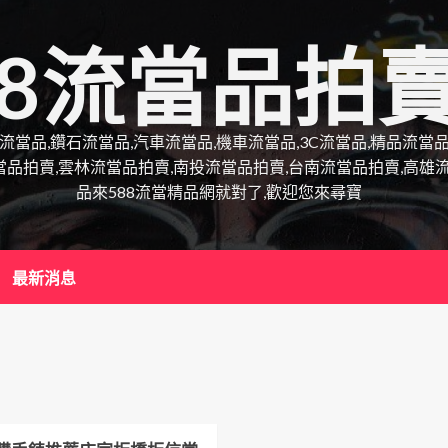
88流當品拍
錶流當品,鑽石流當品,汽車流當品,機車流當品,3C流當品,精品流
當品拍賣,雲林流當品拍賣,南投流當品拍賣,台南流當品拍賣,高雄
品來588流當精品網就對了,歡迎您來尋寶
最新消息