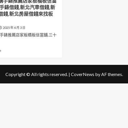
購手錶推薦店家板橋板信當
北手錶借錢,新北汽車借錢,新
借錢,新北房屋借錢來找板
2025 年 4 月 3 日
手錶推薦店家板橋板信當舖,三十
Read
e
more
about
新
北
Copyright © All rights reserved.
|
CoverNews
by AF themes.
收
購
手
錶
推
薦
店
家
板
橋