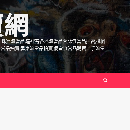
賣網
當品,珠寶流當品,這裡有各地流當品台北流當品拍賣,桃園
流當品拍賣,屏東流當品拍賣,便宜流當品購買二手流當