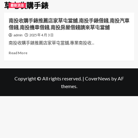
草屯收購手錶
最新消息
南投收購手錶推薦店家草屯當舖,南投手錶借錢,南投汽車
借錢,南投機車借錢,南投房屋借錢請來草屯當舖
2025 年 4 月 3 日
admin
南投收購手錶推薦店家草屯當舖,專業南投收...
Read
Read More
more
about
南
投
Copyright © All rights reserved.
|
CoverNews
by AF
收
themes.
購
手
錶
推
薦
店
家
草
屯