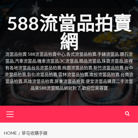
Skip
to
588流當品拍賣
content
網
流當品拍賣 588流當品拍賣中心,各式流當品拍賣,手錶流當品,鑽石流
當品,汽車流當品,機車流當品,3C流當品,精品流當品,珠寶流當品,這裡
有各地流當品台北流當品拍賣,桃園流當品拍賣,新竹流當品拍賣,台中
流當品拍賣,彰化流當品拍賣,雲林流當品拍賣,南投流當品拍賣,台南流
當品拍賣,高雄流當品拍賣,屏東流當品拍賣,便宜流當品購買二手流當
品來588流當精品網就對了,歡迎您來尋寶
Primary
Menu
HOME
草屯收購手錶