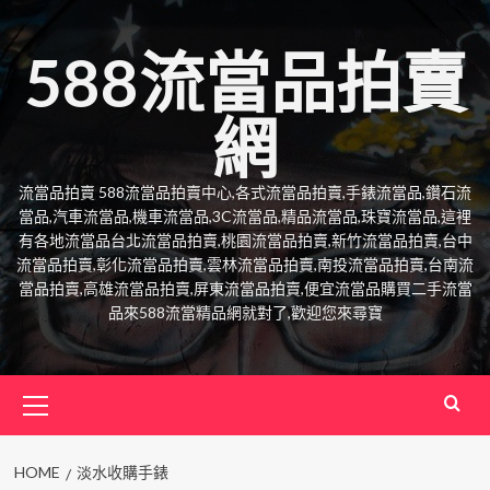
Skip
to
588流當品拍賣
content
網
流當品拍賣 588流當品拍賣中心,各式流當品拍賣,手錶流當品,鑽石流
當品,汽車流當品,機車流當品,3C流當品,精品流當品,珠寶流當品,這裡
有各地流當品台北流當品拍賣,桃園流當品拍賣,新竹流當品拍賣,台中
流當品拍賣,彰化流當品拍賣,雲林流當品拍賣,南投流當品拍賣,台南流
當品拍賣,高雄流當品拍賣,屏東流當品拍賣,便宜流當品購買二手流當
品來588流當精品網就對了,歡迎您來尋寶
Primary
Menu
HOME
淡水收購手錶