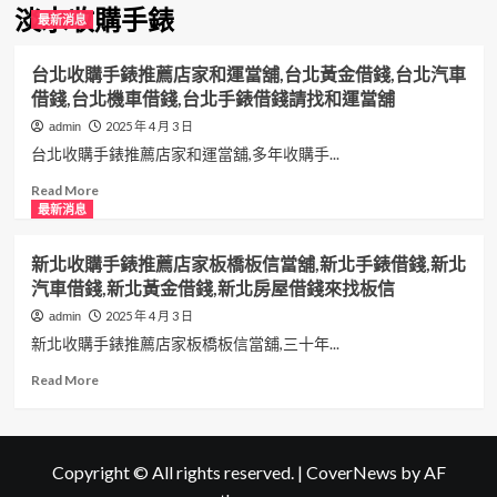
淡水收購手錶
最新消息
台北收購手錶推薦店家和運當舖,台北黃金借錢,台北汽車
借錢,台北機車借錢,台北手錶借錢請找和運當舖
2025 年 4 月 3 日
admin
台北收購手錶推薦店家和運當舖,多年收購手...
Read
Read More
more
最新消息
about
台
新北收購手錶推薦店家板橋板信當舖,新北手錶借錢,新北
北
汽車借錢,新北黃金借錢,新北房屋借錢來找板信
收
購
2025 年 4 月 3 日
admin
手
新北收購手錶推薦店家板橋板信當舖,三十年...
錶
推
Read
Read More
薦
more
店
about
家
新
和
北
Copyright © All rights reserved.
|
CoverNews
by AF
運
收