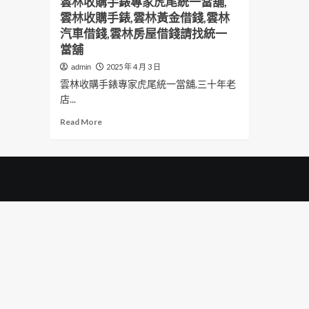
雲林收購手錶專家虎尾統一當舖,
雲林收購手錶,雲林黃金借錢,雲林
汽車借錢,雲林房屋借錢請找統一
當舖
2025 年 4 月 3 日
admin
雲林收購手錶專家虎尾統一當舖,三十年老
店...
Read
Read More
more
about
雲
林
收
購
手
錶
專
家
虎
尾
統
一