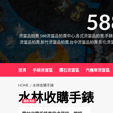
Skip
to
5
content
流當品拍賣 588流當品拍賣中心,各式流當品拍賣,手
流當品拍賣,新竹流當品拍賣,台中流當品拍賣,彰化流
首頁
手錶流當區
鑽石流當區
汽機車流當區
HOME
水林收購手錶
水林收購手錶
最新消息