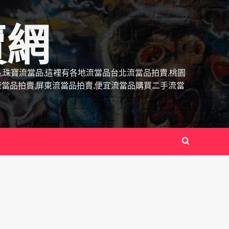
賣網
當品,珠寶流當品,這裡有各地流當品台北流當品拍賣,桃園
流當品拍賣,屏東流當品拍賣,便宜流當品購買二手流當