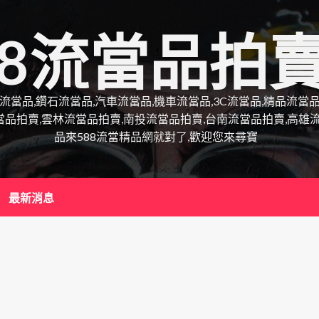
88流當品拍
錶流當品,鑽石流當品,汽車流當品,機車流當品,3C流當品,精品流
當品拍賣,雲林流當品拍賣,南投流當品拍賣,台南流當品拍賣,高雄
品來588流當精品網就對了,歡迎您來尋寶
最新消息