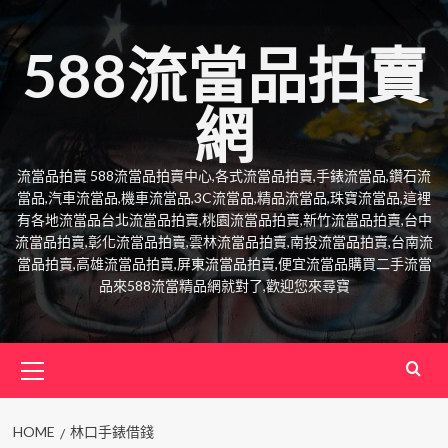
Skip
to
588流當品拍賣
content
網
流當品拍賣 588流當品拍賣中心,各式流當品拍賣,手錶流當品,鑽石流
當品,汽車流當品,機車流當品,3C流當品,精品流當品,珠寶流當品,這裡
有各地流當品台北流當品拍賣,桃園流當品拍賣,新竹流當品拍賣,台中
流當品拍賣,彰化流當品拍賣,雲林流當品拍賣,南投流當品拍賣,台南流
當品拍賣,高雄流當品拍賣,屏東流當品拍賣,便宜流當品購買二手流當
品來588流當精品網就對了,歡迎您來尋寶
Primary
Menu
HOME
林口手錶借錢