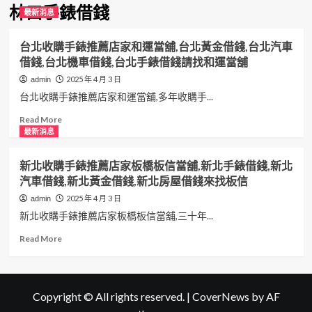
林口手錶借錢
最新消息
台北收購手錶推薦店家和運當舖,台北黃金借錢,台北汽車
借錢,台北機車借錢,台北手錶借錢請找和運當舖
2025 年 4 月 3 日
admin
台北收購手錶推薦店家和運當舖,多年收購手...
Read
Read More
more
最新消息
about
台
新北收購手錶推薦店家板橋板信當舖,新北手錶借錢,新北
北
汽車借錢,新北黃金借錢,新北房屋借錢來找板信
收
購
2025 年 4 月 3 日
admin
手
新北收購手錶推薦店家板橋板信當舖,三十年...
錶
推
Read
Read More
薦
more
店
about
家
新
和
北
Copyright © All rights reserved.
|
CoverNews
by AF
運
收