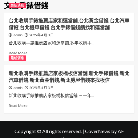
文山手錶借錢
最新消息
台北收購手錶推薦店家和運當舖,台北黃金借錢,台北汽車
借錢,台北機車借錢,台北手錶借錢請找和運當舖
2025 年 4 月 3 日
admin
台北收購手錶推薦店家和運當舖,多年收購手...
Read
Read More
more
最新消息
about
台
新北收購手錶推薦店家板橋板信當舖,新北手錶借錢,新北
北
汽車借錢,新北黃金借錢,新北房屋借錢來找板信
收
購
2025 年 4 月 3 日
admin
手
新北收購手錶推薦店家板橋板信當舖,三十年...
錶
推
Read
Read More
薦
more
店
about
家
新
和
北
Copyright © All rights reserved.
|
CoverNews
by AF
運
收