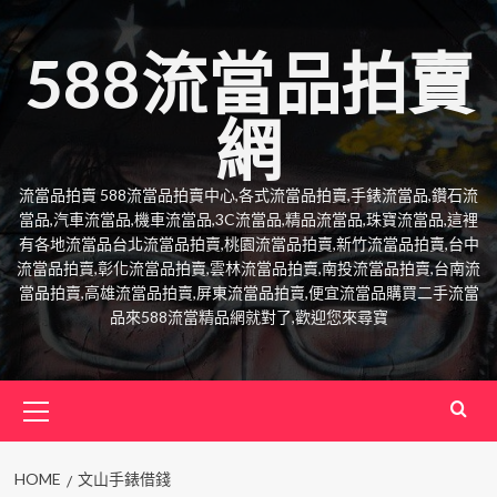
Skip
to
588流當品拍賣
content
網
流當品拍賣 588流當品拍賣中心,各式流當品拍賣,手錶流當品,鑽石流
當品,汽車流當品,機車流當品,3C流當品,精品流當品,珠寶流當品,這裡
有各地流當品台北流當品拍賣,桃園流當品拍賣,新竹流當品拍賣,台中
流當品拍賣,彰化流當品拍賣,雲林流當品拍賣,南投流當品拍賣,台南流
當品拍賣,高雄流當品拍賣,屏東流當品拍賣,便宜流當品購買二手流當
品來588流當精品網就對了,歡迎您來尋寶
Primary
Menu
HOME
文山手錶借錢