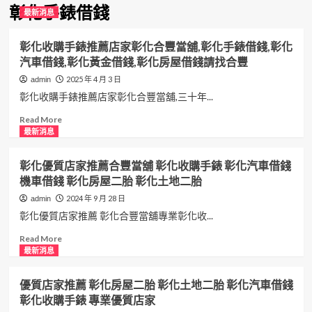
彰化手錶借錢
最新消息
彰化收購手錶推薦店家彰化合豐當舖,彰化手錶借錢,彰化
汽車借錢,彰化黃金借錢,彰化房屋借錢請找合豐
2025 年 4 月 3 日
admin
彰化收購手錶推薦店家彰化合豐當舖,三十年...
Read
Read More
more
最新消息
about
彰
彰化優質店家推薦合豐當舖 彰化收購手錶 彰化汽車借錢
化
機車借錢 彰化房屋二胎 彰化土地二胎
收
購
2024 年 9 月 28 日
admin
手
彰化優質店家推薦 彰化合豐當舖專業彰化收...
錶
推
Read
Read More
薦
more
最新消息
店
about
家
彰
優質店家推薦 彰化房屋二胎 彰化土地二胎 彰化汽車借錢
彰
化
彰化收購手錶 專業優質店家
化
優