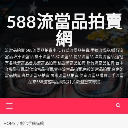
Skip
to
588流當品拍賣
content
網
流當品拍賣 588流當品拍賣中心,各式流當品拍賣,手錶流當品,鑽石流
當品,汽車流當品,機車流當品,3C流當品,精品流當品,珠寶流當品,這裡
有各地流當品台北流當品拍賣,桃園流當品拍賣,新竹流當品拍賣,台中
流當品拍賣,彰化流當品拍賣,雲林流當品拍賣,南投流當品拍賣,台南流
當品拍賣,高雄流當品拍賣,屏東流當品拍賣,便宜流當品購買二手流當
品來588流當精品網就對了,歡迎您來尋寶
Primary
Menu
HOME
彰化手錶借錢