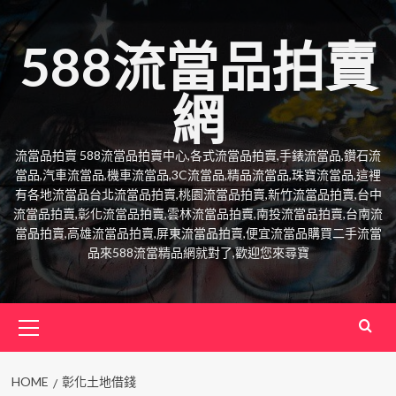
Skip
to
588流當品拍賣
content
網
流當品拍賣 588流當品拍賣中心,各式流當品拍賣,手錶流當品,鑽石流
當品,汽車流當品,機車流當品,3C流當品,精品流當品,珠寶流當品,這裡
有各地流當品台北流當品拍賣,桃園流當品拍賣,新竹流當品拍賣,台中
流當品拍賣,彰化流當品拍賣,雲林流當品拍賣,南投流當品拍賣,台南流
當品拍賣,高雄流當品拍賣,屏東流當品拍賣,便宜流當品購買二手流當
品來588流當精品網就對了,歡迎您來尋寶
Primary
Menu
HOME
彰化土地借錢