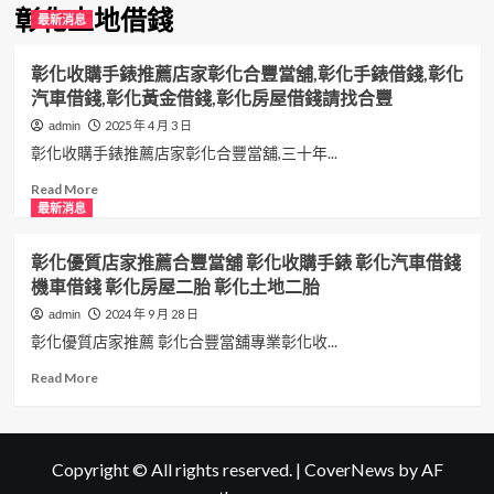
彰化土地借錢
最新消息
彰化收購手錶推薦店家彰化合豐當舖,彰化手錶借錢,彰化
汽車借錢,彰化黃金借錢,彰化房屋借錢請找合豐
2025 年 4 月 3 日
admin
彰化收購手錶推薦店家彰化合豐當舖,三十年...
Read
Read More
more
最新消息
about
彰
彰化優質店家推薦合豐當舖 彰化收購手錶 彰化汽車借錢
化
機車借錢 彰化房屋二胎 彰化土地二胎
收
購
2024 年 9 月 28 日
admin
手
彰化優質店家推薦 彰化合豐當舖專業彰化收...
錶
推
Read
Read More
薦
more
店
about
家
彰
彰
化
Copyright © All rights reserved.
|
CoverNews
by AF
化
優