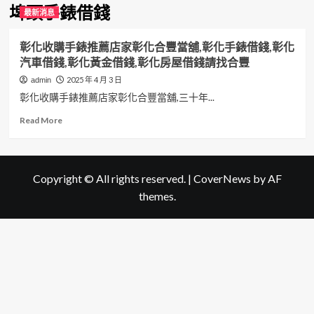
埤頭手錶借錢
最新消息
彰化收購手錶推薦店家彰化合豐當舖,彰化手錶借錢,彰化
汽車借錢,彰化黃金借錢,彰化房屋借錢請找合豐
2025 年 4 月 3 日
admin
彰化收購手錶推薦店家彰化合豐當舖,三十年...
Read
Read More
more
about
彰
化
Copyright © All rights reserved.
|
CoverNews
by AF
收
themes.
購
手
錶
推
薦
店
家
彰
化