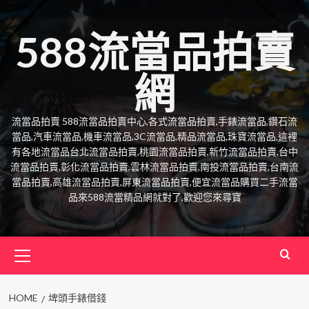
Skip
to
588流當品拍賣
content
網
流當品拍賣 588流當品拍賣中心,各式流當品拍賣,手錶流當品,鑽石流
當品,汽車流當品,機車流當品,3C流當品,精品流當品,珠寶流當品,這裡
有各地流當品台北流當品拍賣,桃園流當品拍賣,新竹流當品拍賣,台中
流當品拍賣,彰化流當品拍賣,雲林流當品拍賣,南投流當品拍賣,台南流
當品拍賣,高雄流當品拍賣,屏東流當品拍賣,便宜流當品購買二手流當
品來588流當精品網就對了,歡迎您來尋寶
Primary
Menu
HOME
埤頭手錶借錢