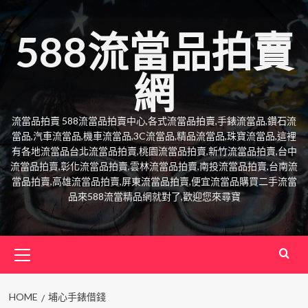
Skip
to
588流當品拍賣
content
網
流當品拍賣 588流當品拍賣中心,各式流當品拍賣,手錶流當品,鑽石流
當品,汽車流當品,機車流當品,3C流當品,精品流當品,珠寶流當品,這裡
有各地流當品台北流當品拍賣,桃園流當品拍賣,新竹流當品拍賣,台中
流當品拍賣,彰化流當品拍賣,雲林流當品拍賣,南投流當品拍賣,台南流
當品拍賣,高雄流當品拍賣,屏東流當品拍賣,便宜流當品購買二手流當
品來588流當精品網就對了,歡迎您來尋寶
Primary
Menu
HOME
埔心手錶借錢