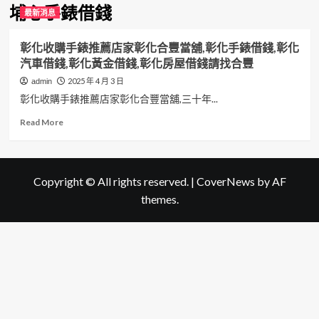
埔心手錶借錢
最新消息
彰化收購手錶推薦店家彰化合豐當舖,彰化手錶借錢,彰化
汽車借錢,彰化黃金借錢,彰化房屋借錢請找合豐
2025 年 4 月 3 日
admin
彰化收購手錶推薦店家彰化合豐當舖,三十年...
Read
Read More
more
about
彰
化
Copyright © All rights reserved.
|
CoverNews
by AF
收
themes.
購
手
錶
推
薦
店
家
彰
化