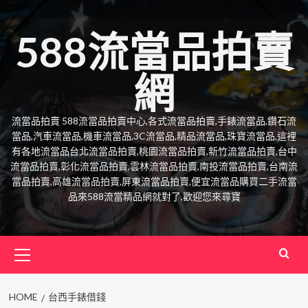
Skip
to
588流當品拍賣
content
網
流當品拍賣 588流當品拍賣中心,各式流當品拍賣,手錶流當品,鑽石流
當品,汽車流當品,機車流當品,3C流當品,精品流當品,珠寶流當品,這裡
有各地流當品台北流當品拍賣,桃園流當品拍賣,新竹流當品拍賣,台中
流當品拍賣,彰化流當品拍賣,雲林流當品拍賣,南投流當品拍賣,台南流
當品拍賣,高雄流當品拍賣,屏東流當品拍賣,便宜流當品購買二手流當
品來588流當精品網就對了,歡迎您來尋寶
Primary
Menu
HOME
台西手錶借錢