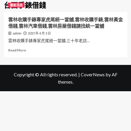
台西手錶借錢
最新消息
雲林收購手錶專家虎尾統一當舖,雲林收購手錶,雲林黃金
借錢,雲林汽車借錢,雲林房屋借錢請找統一當舖
2025 年 4 月 3 日
admin
雲林收購手錶專家虎尾統一當舖,三十年老店...
Read
Read More
more
about
雲
林
Copyright © All rights reserved.
|
CoverNews
by AF
收
themes.
購
手
錶
專
家
虎
尾
統
一