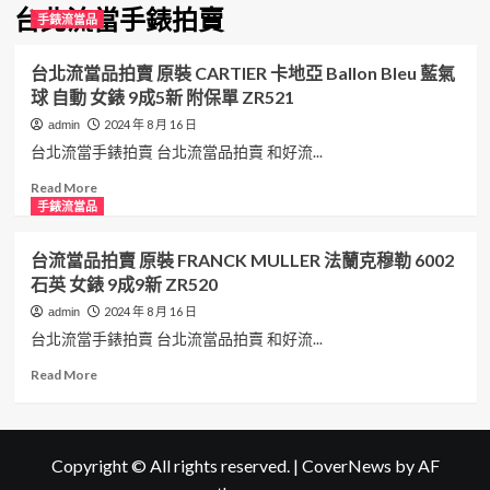
台北流當手錶拍賣
手錶流當品
台北流當品拍賣 原裝 CARTIER 卡地亞 Ballon Bleu 藍氣
球 自動 女錶 9成5新 附保單 ZR521
2024 年 8 月 16 日
admin
台北流當手錶拍賣 台北流當品拍賣 和好流...
Read
Read More
more
手錶流當品
about
台
台流當品拍賣 原裝 FRANCK MULLER 法蘭克穆勒 6002
北
石英 女錶 9成9新 ZR520
流
當
2024 年 8 月 16 日
admin
品
台北流當手錶拍賣 台北流當品拍賣 和好流...
拍
賣
Read
Read More
原
more
裝
about
CARTIER
台
卡
流
Copyright © All rights reserved.
|
CoverNews
by AF
地
當