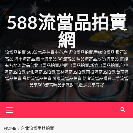
Skip
to
588流當品拍賣
content
網
流當品拍賣 588流當品拍賣中心,各式流當品拍賣,手錶流當品,鑽石流
當品,汽車流當品,機車流當品,3C流當品,精品流當品,珠寶流當品,這裡
有各地流當品台北流當品拍賣,桃園流當品拍賣,新竹流當品拍賣,台中
流當品拍賣,彰化流當品拍賣,雲林流當品拍賣,南投流當品拍賣,台南流
當品拍賣,高雄流當品拍賣,屏東流當品拍賣,便宜流當品購買二手流當
品來588流當精品網就對了,歡迎您來尋寶
Primary
Menu
HOME
台北流當手錶拍賣