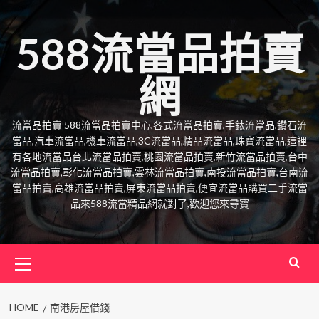
Skip
to
588流當品拍賣
content
網
流當品拍賣 588流當品拍賣中心,各式流當品拍賣,手錶流當品,鑽石流
當品,汽車流當品,機車流當品,3C流當品,精品流當品,珠寶流當品,這裡
有各地流當品台北流當品拍賣,桃園流當品拍賣,新竹流當品拍賣,台中
流當品拍賣,彰化流當品拍賣,雲林流當品拍賣,南投流當品拍賣,台南流
當品拍賣,高雄流當品拍賣,屏東流當品拍賣,便宜流當品購買二手流當
品來588流當精品網就對了,歡迎您來尋寶
Primary
Menu
HOME
南港房屋借錢