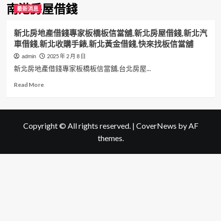
南港房屋借錢
最新消息
新北房地產借錢專家板橋板信當舖,新北房屋借錢,新北汽
車借錢,新北收購手錶,新北黃金借錢,快來找板信當舖
2025 年 2 月 8 日
admin
新北房地產借錢專家板橋板信當舖,台北房屋...
Read
Read More
more
about
新
北
Copyright © All rights reserved.
|
CoverNews
by AF
房
themes.
地
產
借
錢
專
家
板
橋
板