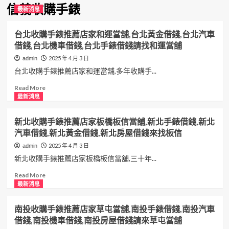
信義收購手錶
最新消息
台北收購手錶推薦店家和運當舖,台北黃金借錢,台北汽車
借錢,台北機車借錢,台北手錶借錢請找和運當舖
2025 年 4 月 3 日
admin
台北收購手錶推薦店家和運當舖,多年收購手...
Read
Read More
more
最新消息
about
台
新北收購手錶推薦店家板橋板信當舖,新北手錶借錢,新北
北
汽車借錢,新北黃金借錢,新北房屋借錢來找板信
收
購
2025 年 4 月 3 日
admin
手
新北收購手錶推薦店家板橋板信當舖,三十年...
錶
推
Read
Read More
薦
more
最新消息
店
about
家
新
南投收購手錶推薦店家草屯當舖,南投手錶借錢,南投汽車
和
北
借錢,南投機車借錢,南投房屋借錢請來草屯當舖
運
收