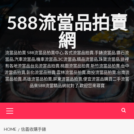
Skip
to
588流當品拍賣
content
網
流當品拍賣 588流當品拍賣中心,各式流當品拍賣,手錶流當品,鑽石流
當品,汽車流當品,機車流當品,3C流當品,精品流當品,珠寶流當品,這裡
有各地流當品台北流當品拍賣,桃園流當品拍賣,新竹流當品拍賣,台中
流當品拍賣,彰化流當品拍賣,雲林流當品拍賣,南投流當品拍賣,台南流
當品拍賣,高雄流當品拍賣,屏東流當品拍賣,便宜流當品購買二手流當
品來588流當精品網就對了,歡迎您來尋寶
Primary
Menu
HOME
信義收購手錶