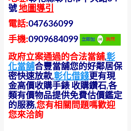
號
地圖導引
電話:
047636099
手機:
0909684099
政府立案通過的合法當舖
,
彰
化當舖
合豐當舖您的好鄰居保
密快速放款,
彰化借錢
更有現
金高價收購手錶 收購鑽石,各
類有價物品提供免費估價鑑定
的服務,
您有相關問題嗎歡迎
您來洽詢