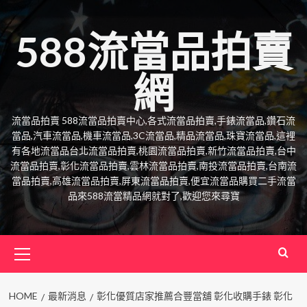
Skip
to
588流當品拍賣
content
網
流當品拍賣 588流當品拍賣中心,各式流當品拍賣,手錶流當品,鑽石流
當品,汽車流當品,機車流當品,3C流當品,精品流當品,珠寶流當品,這裡
有各地流當品台北流當品拍賣,桃園流當品拍賣,新竹流當品拍賣,台中
流當品拍賣,彰化流當品拍賣,雲林流當品拍賣,南投流當品拍賣,台南流
當品拍賣,高雄流當品拍賣,屏東流當品拍賣,便宜流當品購買二手流當
品來588流當精品網就對了,歡迎您來尋寶
Primary
Menu
HOME
最新消息
彰化優質店家推薦合豐當舖 彰化收購手錶 彰化