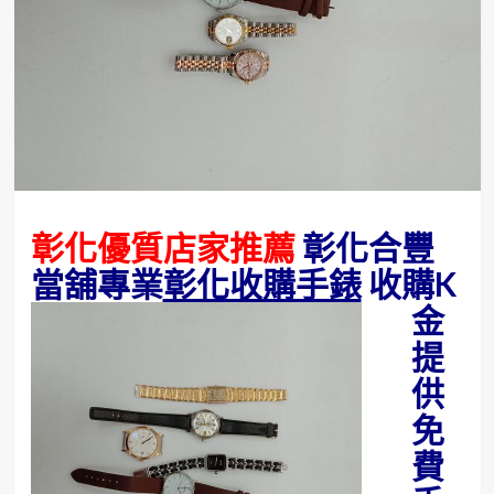
彰化優質店家推薦
彰化合豐
當舖專業
彰化收購手錶
收購K
金
提
供
免
費