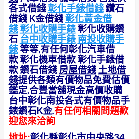
各式借錢
彰化手錶借錢
鑽石
借錢 K金借錢
彰化黃金借
錢
彰化收購手錶
彰化收購鑽
石
台中收購手錶
南投收購手
錶
等等,有任何彰化汽車借
款 彰化機車借款 彰化手錶借
款 鑽石借錢
房屋借錢
土地借
錢
提供各類有價物品免費估價
鑑定,合豐當舖現金高價收購
台中彰化南投各式有價物品手
錶鑽石K金,
有任何相關問題歡
迎您來洽詢
地址:
彰化縣彰化市中央路34