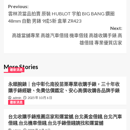
Post
Previous:
雲林流當品拍賣 原裝 HUBLOT 宇舶 BIG BANG 鑽圈
navigation
48mm 自動 男錶 9成5新 盒單 ZR423
Next:
高雄當舖專業 高雄汽車借錢 機車借錢 高雄收購手錶 高
雄借錢 專業優質店家
More Stories
最新消息
永順腕錶｜台中彰化南投苗栗專業收購手錶，三十年收
購手錶經驗、免費估價鑑定、安心高價收購各品牌手錶
2025 年 10 月 6 日
admin
最新消息
台北收購手錶推薦店家和運當舖,台北黃金借錢,台北汽車
借錢,台北機車借錢,台北手錶借錢請找和運當舖