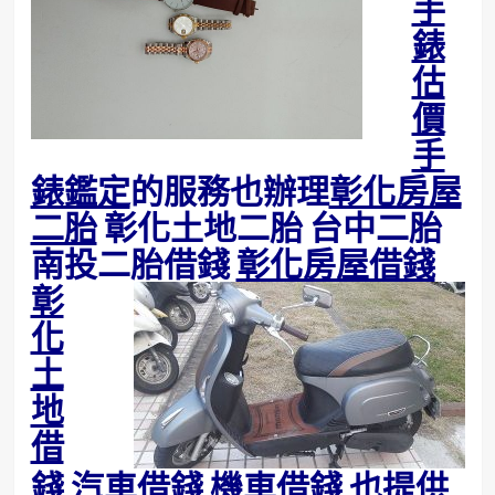
手
錶
估
價
手
錶鑑定
的服務也辦理
彰化房屋
二胎
彰化土地二胎 台中二胎
南投二胎借錢
彰化房屋借錢
彰
化
土
地
借
錢
汽車借錢 機車借錢 也提供